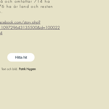
teå och omfattar 714 ha
76 ha är land och resten
n.
facebook.com/story.php?
d=1109729643135500&id=100022
4
Hitta hit
Text och bild.
Patrik Nygren