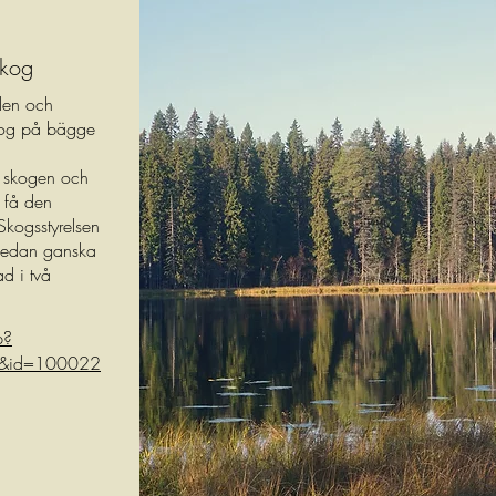
skog
len och
kog på bägge
e skogen och
 få den
 Skogsstyrelsen
sedan ganska
d i två
p?
6&id=100022