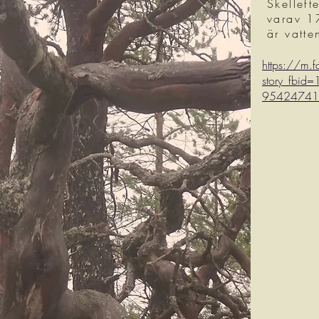
Skellef
varav 1
är vatte
https://m.
story_fbi
95424741