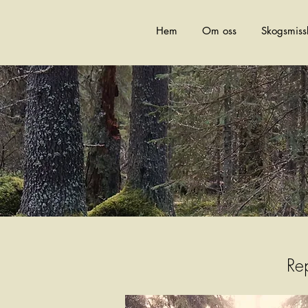
Hem
Om oss
Skogsmiss
Repor