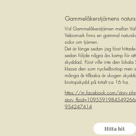
Gammelåkerstjärnens natur
Vid Gammelåkerstjärnen mellan Val
Vebomark finns en gammal naturs
sidor om tjärnen.
Det är länge sedan jag först hittad
sedan följde några års kamp för att
skyddad. Först ville inte den lokala
klassa den som nyckelbiotop men 
många år tillbaka är skogen skydda
biotopskydd på totalt ca 16 ha.
https://m.facebook.com/story.ph
story_fbid=109559198454926
954247414
Hitta hit