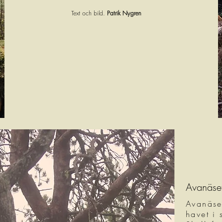
Text och bild.
Patrik Nygren
Avanäset
Avanäset
havet i 